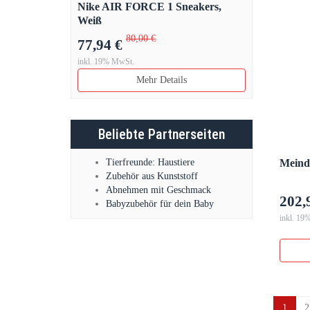
Nike AIR FORCE 1 Sneakers,
Weiß
80,00 €
77,94 €
inkl. 19% MwSt.
Mehr Details
Beliebte Partnerseiten
Tierfreunde: Haustiere
Meindl
Zubehör aus Kunststoff
Abnehmen mit Geschmack
202,
Babyzubehör für dein Baby
inkl. 19
1
2