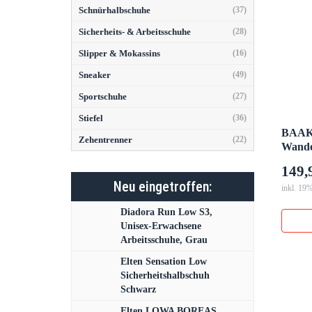
Schnürhalbschuhe
(37)
Sicherheits- & Arbeitsschuhe
(28)
Slipper & Mokassins
(16)
Sneaker
(49)
Sportschuhe
(27)
Stiefel
(36)
BAAK 
Zehentrenner
(22)
Wander
149,
Neu eingetroffen:
inkl. 19
Diadora Run Low S3,
Unisex-Erwachsene
Arbeitsschuhe, Grau
Elten Sensation Low
Sicherheitshalbschuh
Schwarz
Elten LOWA BOREAS