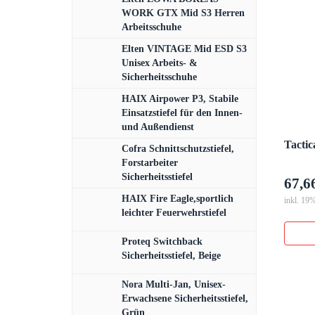
WORK GTX Mid S3 Herren
Arbeitsschuhe
Elten VINTAGE Mid ESD S3
Unisex Arbeits- &
Sicherheitsschuhe
HAIX Airpower P3, Stabile
Einsatzstiefel für den Innen-
und Außendienst
Tactic
Cofra Schnittschutzstiefel,
Forstarbeiter
Sicherheitsstiefel
67,6
HAIX Fire Eagle,sportlich
inkl. 19
leichter Feuerwehrstiefel
Proteq Switchback
Sicherheitsstiefel, Beige
Nora Multi-Jan, Unisex-
Erwachsene Sicherheitsstiefel,
Grün