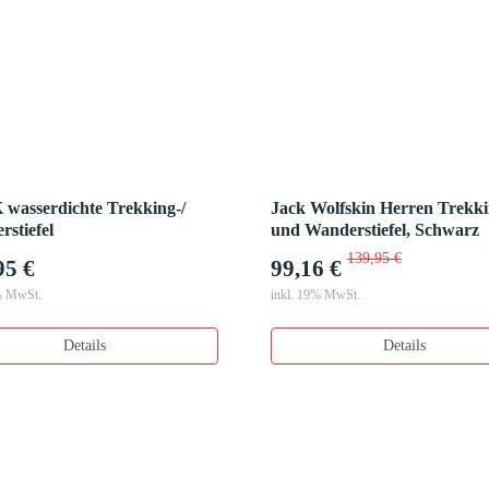
wasserdichte Trekking-/
Jack Wolfskin Herren Trekki
stiefel
und Wanderstiefel, Schwarz
139,95 €
95 €
99,16 €
% MwSt.
inkl. 19% MwSt.
Details
Details