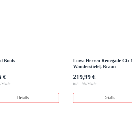
al Boots
Lowa Herren Renegade Gtx 
Wanderstiefel, Braun
6 €
219,99 €
% MwSt.
inkl. 19% MwSt.
Details
Details