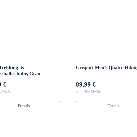
rekking- &
Grisport Men’s Quatro Hikin
rhalbschuhe, Grau
9 €
89,99 €
% MwSt.
inkl. 19% MwSt.
Details
Details