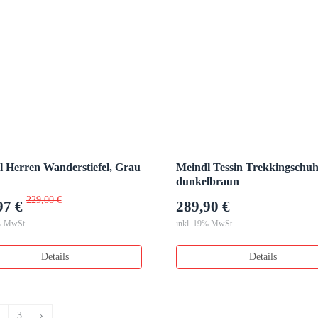
 Herren Wanderstiefel, Grau
Meindl Tessin Trekkingschuh
dunkelbraun
229,00 €
97 €
289,90 €
% MwSt.
inkl. 19% MwSt.
Details
Details
3
›