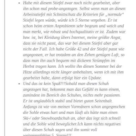
Habe mit diesem Stiefel zwar noch nicht gearbeitet, aber
ihn schon mal probe-angezogen. Selbst wenn man an diesen
Arbeitsstiefel mit Schnittschutz die Kriterien für „normale“
Stiefel legen würde, würde ich 5 Sterne vergeben. Er ist
schon beim ersten Anprobieren sehr beqeum und weich und
man merkt, wie robust und hochqualitativ er ist. Zudem war
bzw. ist, bei Kleidung übers Internet, meine größte Angst,
dass sie nicht passt, das war bei diesem Stiefel aber gar
nicht der Fall. Ich habe Größe 42 und der Stiefel passt wie
angegossen, er hat trotzdem an den Zehen genügen Luft, so
dass man ihn auch bequem mit dickeren Strümpfen im
Herbst tragen kann. Ich wollte ihn diesen Sommer bei der
Hitze allerdings nicht länger anbehalten, wenn ich mit ihm
gearbeitet habe, dann erfolgt hier ein Update.
Und das ist kein Spaß!!!Sobald man diesen Schuh
angezogen hat, bekommt man das Gefühl es kann einem,
zumindest im Bereich des Schuhes, nichts mehr passieren.
Er ist unglaublich stabil und bietet guten Seitenhalt.
Anfangs ist wie von meinen Vorrednern schon angesprochen
die Sohle etwas hart und man läuft als hätte man einen
Ski-/ oder Snowboardschuh an, aber das legt sich schnell
und die Sohle wird beweglicher.Ich kann nichts negatives
über diesen Schuh sagen und ihn somit voll
weiterempfehlen.5. Sterne!!!