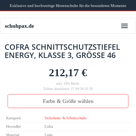
Skip
Exklusive und hochwertige Herrenschuhe für die besonderen Momente
to
main
content
schuhpax.de
Toggle
naviga
COFRA SCHNITTSCHUTZSTIEFEL
ENERGY, KLASSE 3, GRÖSSE 46
212,17 €
inkl. 19% MwSt.
Zuletzt aktualisiert: 17.04.26 01:20
Farbe & Größe wählen
Kategorie
Sicherheits- & Arbeitsschuhe
Hersteller
Cofra
Material
Leder