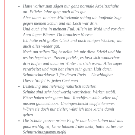
Hatte vorher zum sägen nur ganz normale Arbeitsschuhe
an. Etliche Jahre ging auch alles gut.
Aber dann..in einer Millisekunde schlug die laufende Säge
gegen meinen Schuh und ein Loch war drin.
Und auch eins in meinem Fuß. Allein im Wald und vor dem
Auto lagen Bäume. Da brauchste Nerven.
Ich hatte echt großes Glück und nach einigen Wochen, war
auch alles wieder gut.
Noch am selben Tag bestellte ich mir diese Stiefel und bin
restlos begeistert. Passen perfekt, es lässt sich wunderbar
drin laufen und auch im Winter herrlich warm. Alles super
verarbeitet und man hat einen sehr guten Halt darin.
Schnittschutzklasse 3 für diesen Preis—–Unschlagbar
Dieser Stiefel ist jeden Cent wert
Bestellung und lieferung natürlich tadellos.
Schuhe sind sehr hochwertig verarbeitet. Wirken stabil.
Füsse haben sehr guten halt. Rutchfeste sohle selbst auf
nassem gammelmoos. Uneingeschrenkt empfehlenswer.
Wären sie doch nur ziviler, würd ich inne kirche damit
gehen…..
Die Schuhe passen prima Es gibt nun keine kalten und was
ganz wichtig ist, keine lahmen Füße mehr, hatte vorher nur
Schnittschutzgummistiefel