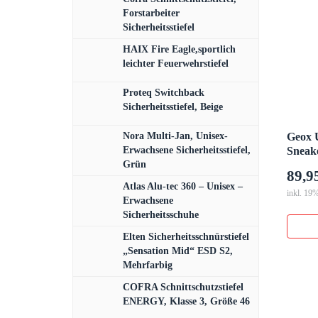
Forstarbeiter
Sicherheitsstiefel
HAIX Fire Eagle,sportlich
leichter Feuerwehrstiefel
Proteq Switchback
Sicherheitsstiefel, Beige
Nora Multi-Jan, Unisex-
Geox 
Erwachsene Sicherheitsstiefel,
Sneake
Grün
89,9
Atlas Alu-tec 360 – Unisex –
inkl. 19
Erwachsene
Sicherheitsschuhe
Elten Sicherheitsschnürstiefel
„Sensation Mid“ ESD S2,
Mehrfarbig
COFRA Schnittschutzstiefel
ENERGY, Klasse 3, Größe 46