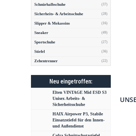
Schnürhalbschuhe
(37)
Sicherheits- & Arbeitsschuhe
(28)
Slipper & Mokassins
(16)
Sneaker
(49)
Sportschuhe
(27)
Stiefel
(36)
Zehentrenner
(22)
Neu eingetroffen:
Elten VINTAGE Mid ESD S3
UNSE
Unisex Arbeits- &
Sicherheitsschuhe
HAIX Airpower P3, Stabile
Einsatzstiefel für den Innen-
und Außendienst
Cofra Schnittschutzstiefel,