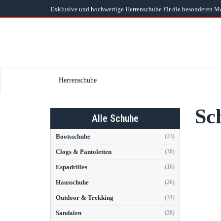
Skip
Exklusive und hochwertige Herrenschuhe für die besonderen 
to
main
content
Herrenschuhe
Sc
Alle Schuhe
Bootsschuhe
(23)
Clogs & Pantoletten
(30)
Espadrilles
(16)
Hausschuhe
(26)
Outdoor & Trekking
(31)
Sandalen
(28)