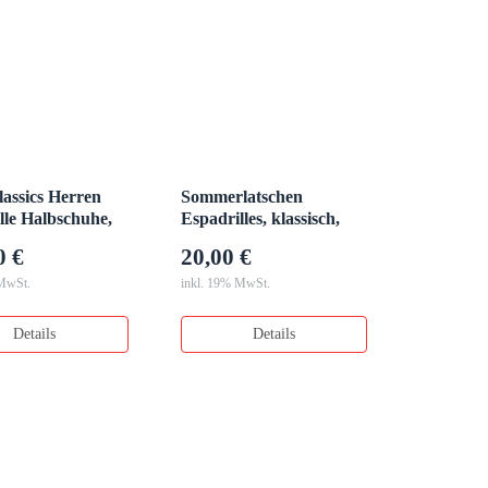
assics Herren
Sommerlatschen
lle Halbschuhe,
Espadrilles, klassisch,
dunkelblau
0 €
20,00 €
 MwSt.
inkl. 19% MwSt.
Details
Details