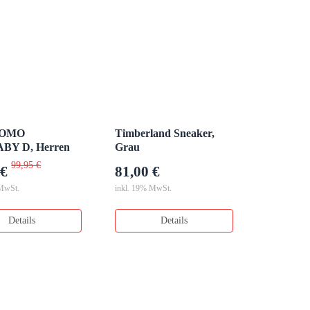
UOMO
Timberland Sneaker,
BY D, Herren
Grau
halbschuhe
99,95 €
 €
81,00 €
 MwSt.
inkl. 19% MwSt.
Details
Details