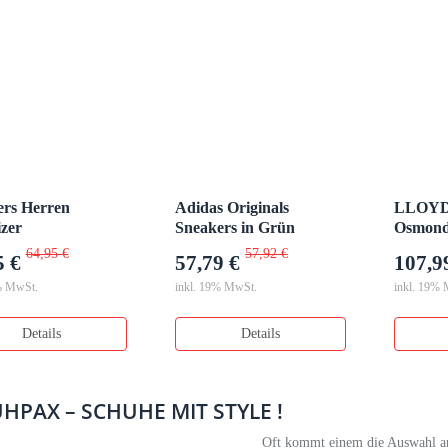
ers Herren
Adidas Originals
LLOYD
zer
Sneakers in Grün
Osmond
Schwar
64,95 €
57,92 €
5 €
57,79 €
107,9
% MwSt.
inkl. 19% MwSt.
inkl. 19%
Details
Details
HPAX – SCHUHE MIT STYLE !
Oft kommt einem die Auswahl 