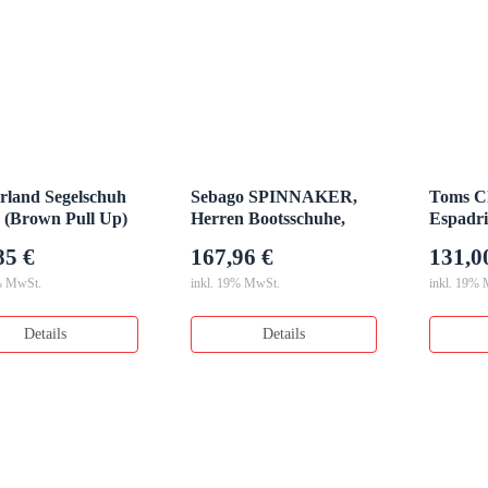
rland Segelschuh
Sebago SPINNAKER,
Toms Cl
 (Brown Pull Up)
Herren Bootsschuhe,
Espadri
Mehrfarbig
Blau
85 €
167,96 €
131,0
% MwSt.
inkl. 19% MwSt.
inkl. 19%
Details
Details