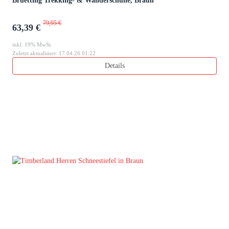
Bruetting Trekking- & Wanderschuhe, Braun
79,95 €
63,39 €
inkl. 19% MwSt.
Zuletzt aktualisiert: 17.04.26 01:22
Details