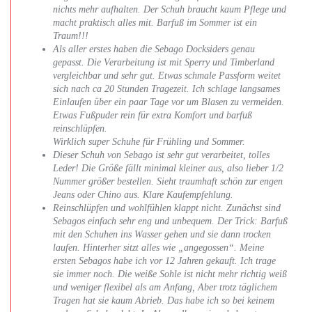
nichts mehr aufhalten. Der Schuh braucht kaum Pflege und
macht praktisch alles mit. Barfuß im Sommer ist ein
Traum!!!
Als aller erstes haben die Sebago Docksiders genau
gepasst. Die Verarbeitung ist mit Sperry und Timberland
vergleichbar und sehr gut. Etwas schmale Passform weitet
sich nach ca 20 Stunden Tragezeit. Ich schlage langsames
Einlaufen über ein paar Tage vor um Blasen zu vermeiden.
Etwas Fußpuder rein für extra Komfort und barfuß
reinschlüpfen.
Wirklich super Schuhe für Frühling und Sommer.
Dieser Schuh von Sebago ist sehr gut verarbeitet, tolles
Leder! Die Größe fällt minimal kleiner aus, also lieber 1/2
Nummer größer bestellen. Sieht traumhaft schön zur engen
Jeans oder Chino aus. Klare Kaufempfehlung.
Reinschlüpfen und wohlfühlen klappt nicht. Zunächst sind
Sebagos einfach sehr eng und unbequem. Der Trick: Barfuß
mit den Schuhen ins Wasser gehen und sie dann trocken
laufen. Hinterher sitzt alles wie „angegossen“. Meine
ersten Sebagos habe ich vor 12 Jahren gekauft. Ich trage
sie immer noch. Die weiße Sohle ist nicht mehr richtig weiß
und weniger flexibel als am Anfang, Aber trotz täglichem
Tragen hat sie kaum Abrieb. Das habe ich so bei keinem