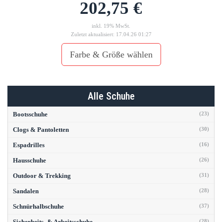
202,75 €
inkl. 19% MwSt.
Zuletzt aktualisiert: 17.04.26 01:27
Farbe & Größe wählen
Alle Schuhe
Bootsschuhe
(23)
Clogs & Pantoletten
(30)
Espadrilles
(16)
Hausschuhe
(26)
Outdoor & Trekking
(31)
Sandalen
(28)
Schnürhalbschuhe
(37)
Sicherheits- & Arbeitsschuhe
(28)