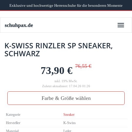
Skip
Exklusive und hochwertige Herrenschuhe für die besonderen Momente
to
main
content
schuhpax.de
Toggle
naviga
K-SWISS RINZLER SP SNEAKER,
SCHWARZ
76,55 €
73,90 €
inkl. 19% MwSt.
Zuletzt aktualisiert: 17.04.26 01:26
Farbe & Größe wählen
Kategorie
Sneaker
Hersteller
K-Swiss
Material
Leder