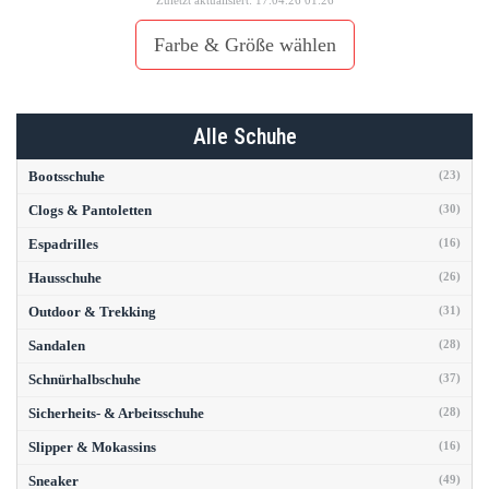
Zuletzt aktualisiert: 17.04.26 01:26
Farbe & Größe wählen
Alle Schuhe
Bootsschuhe
(23)
Clogs & Pantoletten
(30)
Espadrilles
(16)
Hausschuhe
(26)
Outdoor & Trekking
(31)
Sandalen
(28)
Schnürhalbschuhe
(37)
Sicherheits- & Arbeitsschuhe
(28)
Slipper & Mokassins
(16)
Sneaker
(49)