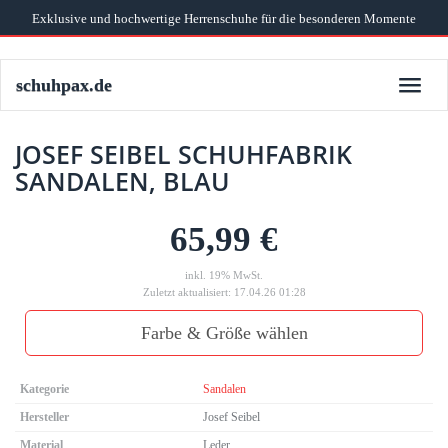
Skip
Exklusive und hochwertige Herrenschuhe für die besonderen Momente
to
main
content
schuhpax.de
Toggle
naviga
JOSEF SEIBEL SCHUHFABRIK
SANDALEN, BLAU
65,99 €
inkl. 19% MwSt.
Zuletzt aktualisiert: 17.04.26 01:28
Farbe & Größe wählen
Kategorie
Sandalen
Hersteller
Josef Seibel
Material
Leder